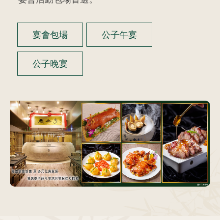
宴會包場
公子午宴
公子晚宴