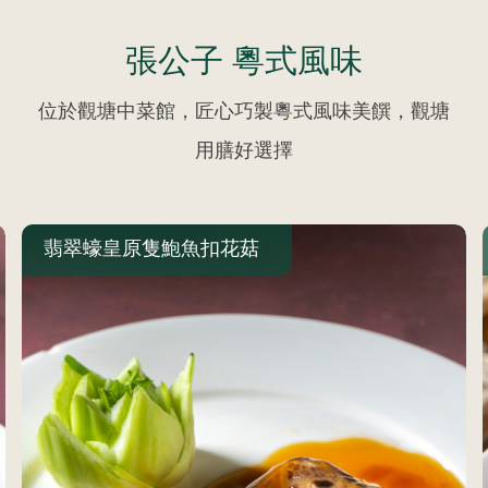
張公子 粵式風味
位於觀塘中菜館，匠心巧製粵式風味美饌，觀塘
用膳好選擇
翡翠蠔皇原隻鮑魚扣花菇