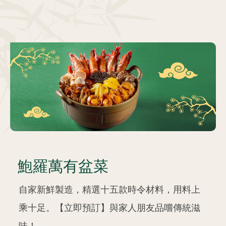
鮑羅萬有盆菜
自家新鮮製造，精選十五款時令材料，用料上
乘十足。【立即預訂】與家人朋友品嚐傳統滋
味！