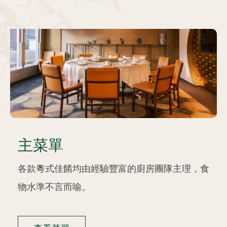
主菜單
各款粵式佳餚均由經驗豐富的廚房團隊主理，食
物水準不言而喻。